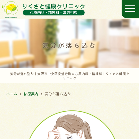
t
o
g
g
l
e
n
a
気分が落ち込む
v
i
g
a
t
i
o
気分が落ち込む｜大阪市中央区安堂寺町の心療内科・精神科｜りくさと健康ク
n
リニック
ホーム
診療案内
気分が落ち込む