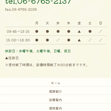
tel.06-6765-2137
fax.06-6765-2138
月
火
水
木
金
土
日
09:45～13:15
●
●
●
●
▲
●
／
15:00～18:30
●
●
／
●
▲
／
／
休診日：水曜午後、土曜午後、日曜、祝日
▲往診日
※受付終了時間は、診療時間終了の30分前までです。
ホーム
医師紹介
診療案内
医院案内