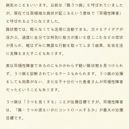
病気のことをいいます。以前は「躁うつ病」と呼ばれていました
が、現在では両極端な病状が起こるという意味で「双極性障害」
と呼ばれるようになりました。
躁状態では、眠らなくても活発に活動できる、次々とアイデアが
浮かぶ、過度に自分では特別に能力が高いと信じこむなどの症状
が見られ、軽はずみに無謀な行動を取ってしまう結果、社会生活
に支障をきたすこともあります。
実は双極性障害であるのにもかかわらず軽い躁状態を見つけられ
ず、うつ病と診断されているケースもみられます。うつ病の治療
をしても効果がない、または不十分だった患者さんが双極性障害
だったということもあります。
うつ病は「うつを良くする」ことが治療目標ですが、双極性障害
は、「躁・うつの波をいかにコントロールするか」が最大の治療
目標です。