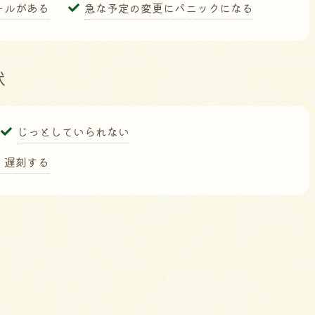
ールがある
急な予定の変更にパニックになる
状
じっとしていられない
く遅刻する