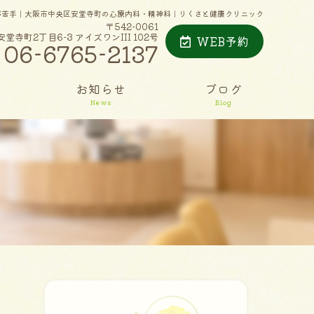
が苦手｜大阪市中央区安堂寺町の心療内科・精神科｜りくさと健康クリニック
〒542-0061
寺町2丁目6-3 アイズワンIII 102号
WEB予約
06-6765-2137
お知らせ
ブログ
News
Blog