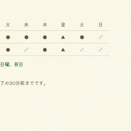
火
水
木
金
土
日
●
●
●
▲
●
／
●
／
●
▲
／
／
日曜、祝日
了の30分前までです。